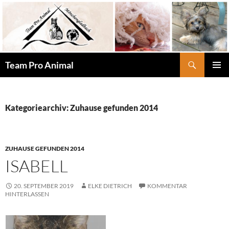
Zum
Inhalt
springen
Suchen
Team Pro Animal
PRIMÄR
MENÜ
Kategoriearchiv: Zuhause gefunden 2014
ZUHAUSE GEFUNDEN 2014
ISABELL
20. SEPTEMBER 2019
ELKE DIETRICH
KOMMENTAR
HINTERLASSEN