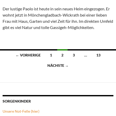
Der lustige Paolo ist heute in sein neues Heim eingezogen. Er
wohnt jetzt in Mönchengladbach-Wickrath bei einer lieben
Frau mit Haus, Garten und viel Zeit für ihn. Im direkten Umfeld
gibt es viel Natur und tolle Gassigeh-Möglichkeiten.
Beitragsnavigation
← VORHERIGE
1
2
3
…
13
NÄCHSTE →
SORGENKINDER
Unsere Not-Felle (hier)