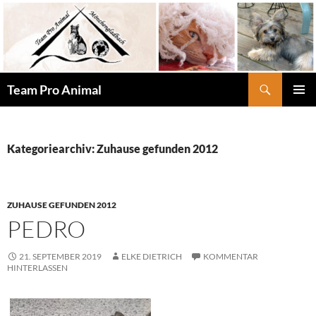
Zum
Inhalt
springen
Suchen
Team Pro Animal
PRIMÄR
MENÜ
Kategoriearchiv: Zuhause gefunden 2012
ZUHAUSE GEFUNDEN 2012
PEDRO
21. SEPTEMBER 2019
ELKE DIETRICH
KOMMENTAR
HINTERLASSEN