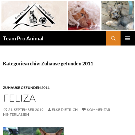
Zum
Inhalt
springen
Suchen
Team Pro Animal
PRIMÄR
MENÜ
Kategoriearchiv: Zuhause gefunden 2011
ZUHAUSE GEFUNDEN 2011
FELIZA
21. SEPTEMBER 2019
ELKE DIETRICH
KOMMENTAR
HINTERLASSEN