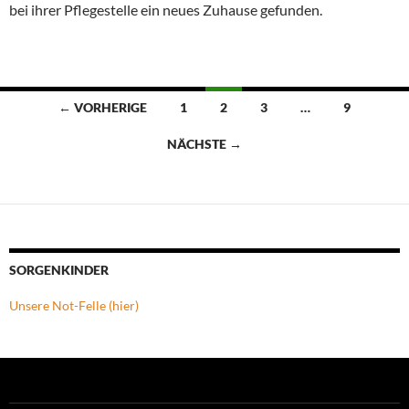
bei ihrer Pflegestelle ein neues Zuhause gefunden.
Beitragsnavigation
← VORHERIGE
1
2
3
…
9
NÄCHSTE →
SORGENKINDER
Unsere Not-Felle (hier)