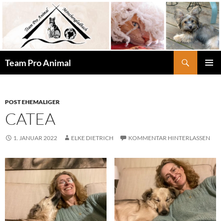
Zum
Inhalt
springen
Suchen
Team Pro Animal
PRIMÄR
MENÜ
POST EHEMALIGER
CATEA
1. JANUAR 2022
ELKE DIETRICH
KOMMENTAR HINTERLASSEN