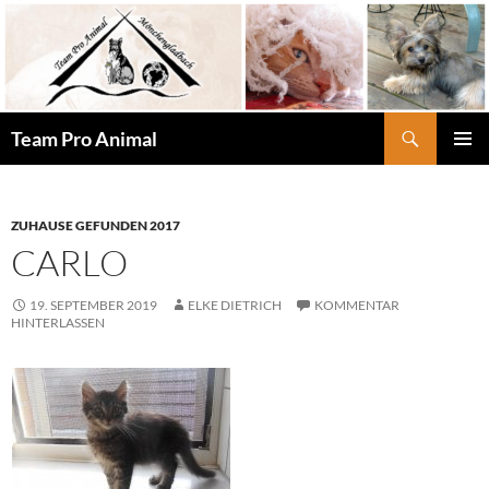
Zum
Inhalt
springen
Suchen
Team Pro Animal
PRIMÄR
MENÜ
ZUHAUSE GEFUNDEN 2017
CARLO
19. SEPTEMBER 2019
ELKE DIETRICH
KOMMENTAR
HINTERLASSEN