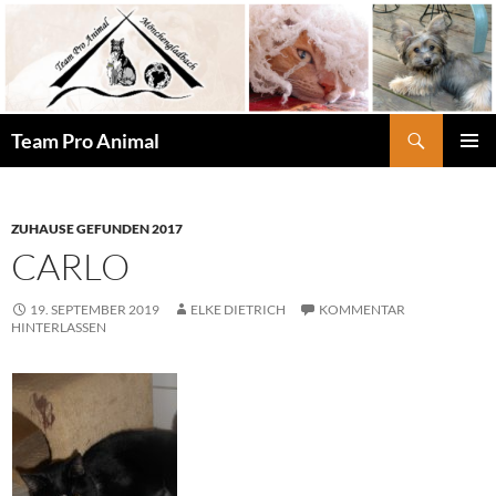
Zum
Inhalt
springen
Suchen
Team Pro Animal
PRIMÄR
MENÜ
ZUHAUSE GEFUNDEN 2017
CARLO
19. SEPTEMBER 2019
ELKE DIETRICH
KOMMENTAR
HINTERLASSEN