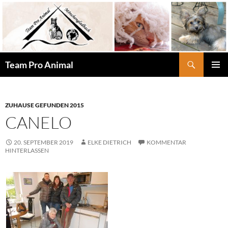
Zum
Inhalt
springen
Suchen
Team Pro Animal
PRIMÄR
MENÜ
ZUHAUSE GEFUNDEN 2015
CANELO
20. SEPTEMBER 2019
ELKE DIETRICH
KOMMENTAR
HINTERLASSEN