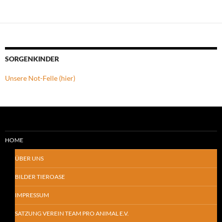
SORGENKINDER
Unsere Not-Felle (hier)
HOME
ÜBER UNS
BILDER TIEROASE
IMPRESSUM
SATZUNG VEREIN TEAM PRO ANIMAL E.V.