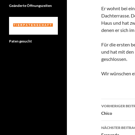
Geänderte Öffnungszeiten
Er wohnt bei ei
Dachterrasse. D
Haus und hat zw
denen er sich i
Paten gesucht
Für die ersten b
und hat mit den
geschlossen.
Wir wünschen ei
Beitragsn
VORHERIGER BEIT
Chico
NÄCHSTER BEITRA
Fernando