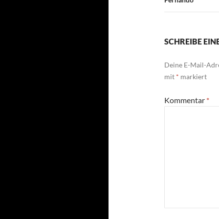
SCHREIBE EI
Deine E-Mail-Adre
mit
*
markiert
Kommentar
*