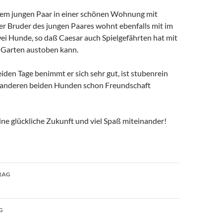
nem jungen Paar in einer schönen Wohnung mit
er Bruder des jungen Paares wohnt ebenfalls mit im
ei Hunde, so daß Caesar auch Spielgefährten hat mit
m Garten austoben kann.
eiden Tage benimmt er sich sehr gut, ist stubenrein
 anderen beiden Hunden schon Freundschaft
ne glückliche Zukunft und viel Spaß miteinander!
avigation
RAG
G