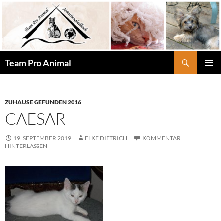
Zum
Inhalt
springen
Suchen
Team Pro Animal
PRIMÄR
MENÜ
ZUHAUSE GEFUNDEN 2016
CAESAR
19. SEPTEMBER 2019
ELKE DIETRICH
KOMMENTAR
HINTERLASSEN