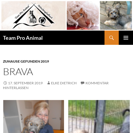
Zum
Inhalt
springen
Suchen
Team Pro Animal
PRIMÄR
MENÜ
ZUHAUSE GEFUNDEN 2019
BRAVA
17. SEPTEMBER 2019
ELKE DIETRICH
KOMMENTAR
HINTERLASSEN