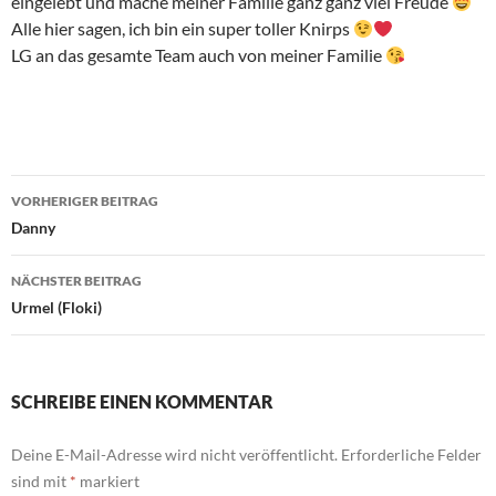
eingelebt und mache meiner Familie ganz ganz viel Freude
Alle hier sagen, ich bin ein super toller Knirps
LG an das gesamte Team auch von meiner Familie
Beitragsnavigation
VORHERIGER BEITRAG
Danny
NÄCHSTER BEITRAG
Urmel (Floki)
SCHREIBE EINEN KOMMENTAR
Deine E-Mail-Adresse wird nicht veröffentlicht.
Erforderliche Felder
sind mit
*
markiert