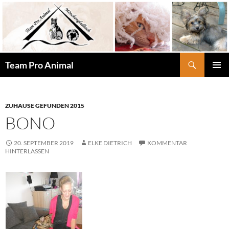
Zum
Inhalt
springen
Suchen
Team Pro Animal
PRIMÄR
MENÜ
ZUHAUSE GEFUNDEN 2015
BONO
20. SEPTEMBER 2019
ELKE DIETRICH
KOMMENTAR
HINTERLASSEN