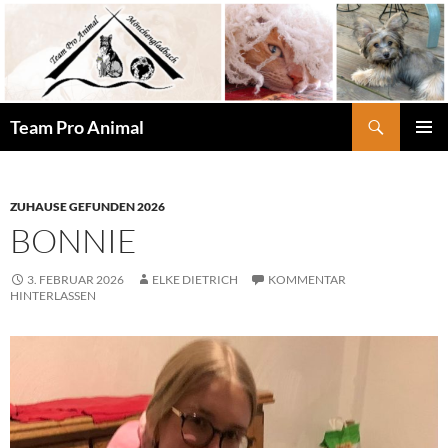
Zum
Inhalt
springen
Suchen
Team Pro Animal
PRIMÄR
MENÜ
ZUHAUSE GEFUNDEN 2026
BONNIE
3. FEBRUAR 2026
ELKE DIETRICH
KOMMENTAR
HINTERLASSEN