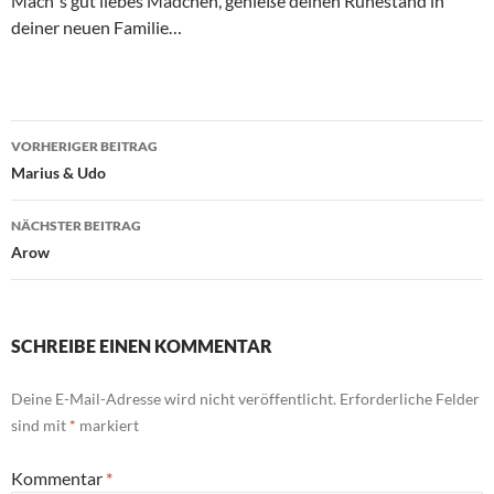
Mach´s gut liebes Mädchen, genieße deinen Ruhestand in
deiner neuen Familie…
Beitragsnavigation
VORHERIGER BEITRAG
Marius & Udo
NÄCHSTER BEITRAG
Arow
SCHREIBE EINEN KOMMENTAR
Deine E-Mail-Adresse wird nicht veröffentlicht.
Erforderliche Felder
sind mit
*
markiert
Kommentar
*