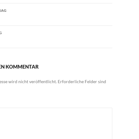
avigation
RAG
G
NEN KOMMENTAR
sse wird nicht veröffentlicht.
Erforderliche Felder sind