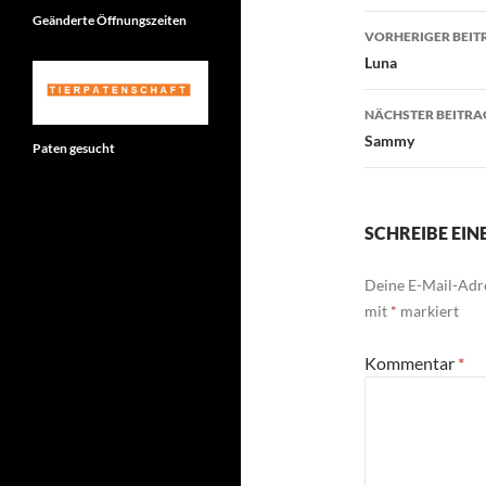
Beitragsn
Geänderte Öffnungszeiten
VORHERIGER BEIT
Luna
NÄCHSTER BEITRA
Sammy
Paten gesucht
SCHREIBE EI
Deine E-Mail-Adre
mit
*
markiert
Kommentar
*