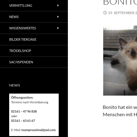
BONIT
VERMITTLUNG
19. SEPTEMBER 
NEWS
WISSENSWERTES
BILDER TIEROASE
TRÖDELSHOP
SACHSPENDEN
NEWS
Bonito hat ein 
Menschen mit H