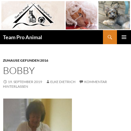
Zum
Inhalt
springen
Suchen
Team Pro Animal
PRIMÄR
MENÜ
ZUHAUSE GEFUNDEN 2016
BOBBY
19. SEPTEMBER 2019
ELKE DIETRICH
KOMMENTAR
HINTERLASSEN