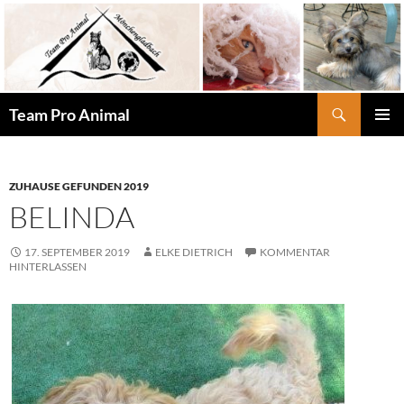
Zum
Inhalt
springen
Suchen
Team Pro Animal
PRIMÄR
MENÜ
ZUHAUSE GEFUNDEN 2019
BELINDA
17. SEPTEMBER 2019
ELKE DIETRICH
KOMMENTAR
HINTERLASSEN