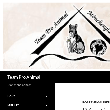
Zum
Inhalt
springen
Suchen
Team Pro Animal
Mönchengladbach
HOME
POST EHEMALIGER
MITHILFE