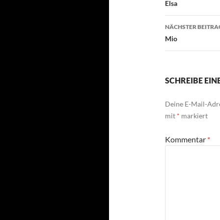
Elsa
NÄCHSTER BEITRA
Mio
SCHREIBE EI
Deine E-Mail-Adre
mit
*
markiert
Kommentar
*