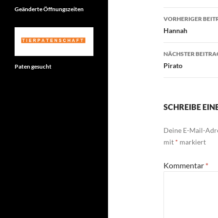
Geänderte Öffnungszeiten
Beitragsn
VORHERIGER BEIT
Hannah
NÄCHSTER BEITRA
Pirato
Paten gesucht
SCHREIBE EI
Deine E-Mail-Adre
mit
*
markiert
Kommentar
*