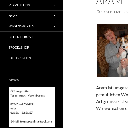
ARAM
VERMITTLUNG
19. SEPTEMBER 
NEWS
WISSENSWERTES
BILDER TIEROASE
TRÖDELSHOP
SACHSPENDEN
NEWS
Aram ist umgezog
gemütlichen Woh
Artgenosse ist v
Wir wünschen ei