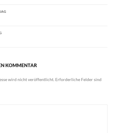
avigation
RAG
G
NEN KOMMENTAR
sse wird nicht veröffentlicht.
Erforderliche Felder sind