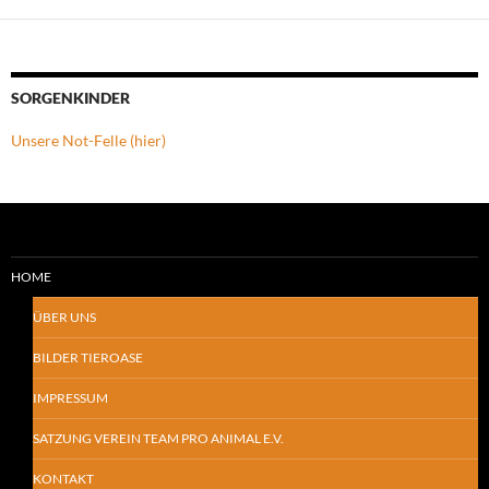
SORGENKINDER
Unsere Not-Felle (hier)
HOME
ÜBER UNS
BILDER TIEROASE
IMPRESSUM
SATZUNG VEREIN TEAM PRO ANIMAL E.V.
KONTAKT