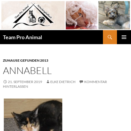
Zum
Inhalt
springen
Suchen
Team Pro Animal
PRIMÄR
MENÜ
ZUHAUSE GEFUNDEN 2013
ANNABELL
21. SEPTEMBER 2019
ELKE DIETRICH
KOMMENTAR
HINTERLASSEN