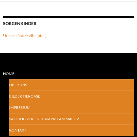
SORGENKINDER
Unsere Not-Felle (hier)
HOME
ÜBER UNS
BILDER TIEROASE
IMPRESSUM
SATZUNG VEREIN TEAM PRO ANIMAL E.V.
KONTAKT