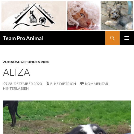
Zum
Inhalt
springen
Suchen
Team Pro Animal
PRIMÄR
MENÜ
ZUHAUSE GEFUNDEN 2020
ALIZA
28. DEZEMBER 2020
ELKE DIETRICH
KOMMENTAR
HINTERLASSEN