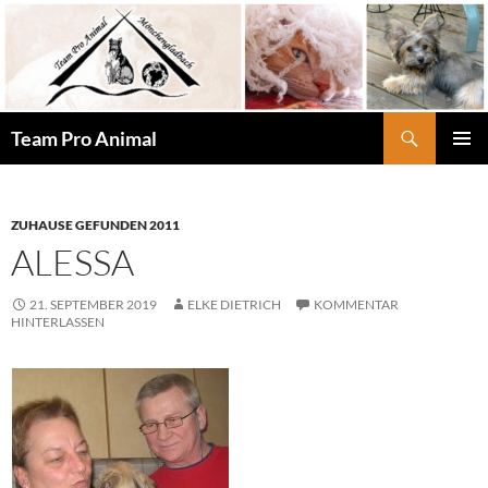
Zum
Inhalt
springen
Suchen
Team Pro Animal
PRIMÄR
MENÜ
ZUHAUSE GEFUNDEN 2011
ALESSA
21. SEPTEMBER 2019
ELKE DIETRICH
KOMMENTAR
HINTERLASSEN