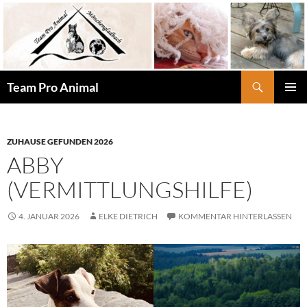
Zum
Inhalt
springen
Suchen
Team Pro Animal
PRIMÄR
MENÜ
ZUHAUSE GEFUNDEN 2026
ABBY
(VERMITTLUNGSHILFE)
4. JANUAR 2026
ELKE DIETRICH
KOMMENTAR HINTERLASSEN