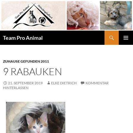
Zum
Inhalt
springen
Suchen
Team Pro Animal
PRIMÄR
MENÜ
ZUHAUSE GEFUNDEN 2011
9 RABAUKEN
21. SEPTEMBER 2019
ELKE DIETRICH
KOMMENTAR
HINTERLASSEN