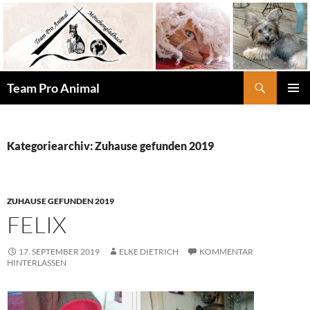
Zum
Inhalt
springen
Suchen
Team Pro Animal
PRIMÄR
MENÜ
Kategoriearchiv: Zuhause gefunden 2019
ZUHAUSE GEFUNDEN 2019
FELIX
17. SEPTEMBER 2019
ELKE DIETRICH
KOMMENTAR
HINTERLASSEN